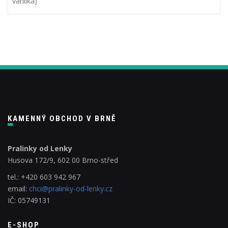
vanilka)
KAMENNÝ OBCHOD V BRNĚ
Pralinky od Lenky
Husova 172/9, 602 00 Brno-střed
tel.: +420 603 942 967
email:
chci@pralinky-od-lenky.cz
IČ: 05749131
E-SHOP