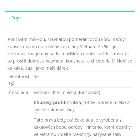
Popis
Používám měkkou, šťavnatou pomerančovou kůru. Každý
kousek máčím do mléčné čokolády Vietnam 45 % – je
krémová, má jemný nádech oříšků a dobře sedí k citrusu. Je
to prostě dobrota: vezmete, kousnete, a chcete další. Hodí se
ke kávě, čaji i jako malý dárek.
Hmotnost
50
(g)
Čokoláda
Vietnam 45% mléčná (Belcolade)
Chuťový profil
: mokka, toffee, vařené mléko a
kyselé kakaové tóny.
Tato pravá belgická čokoláda je vyrobena z
kakaových bobů odrůdy Trinitario, které dozrály
ve Vietamu v deltě Mekongu nazývané taky