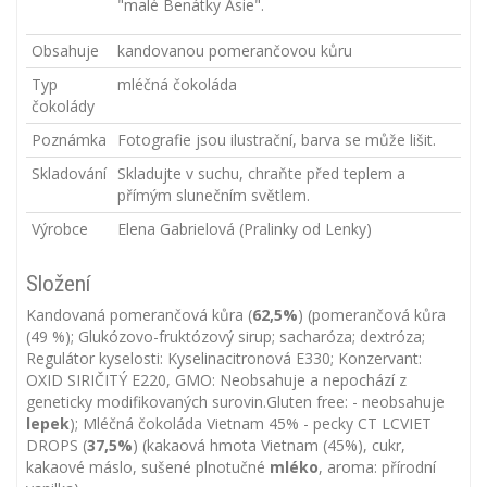
"malé Benátky Asie".
Obsahuje
kandovanou pomerančovou kůru
Typ
mléčná čokoláda
čokolády
Poznámka
Fotografie jsou ilustrační, barva se může lišit.
Skladování
Skladujte v suchu, chraňte před teplem a
přímým slunečním světlem.
Výrobce
Elena Gabrielová (Pralinky od Lenky)
Složení
Kandovaná pomerančová kůra (
62,5%
) (pomerančová kůra
(49 %); Glukózovo-fruktózový sirup; sacharóza; dextróza;
Regulátor kyselosti: Kyselinacitronová E330; Konzervant:
OXID SIRIČITÝ E220, GMO: Neobsahuje a nepochází z
geneticky modifikovaných surovin.Gluten free: - neobsahuje
lepek
); Mléčná čokoláda Vietnam 45% - pecky CT LCVIET
DROPS (
37,5%
) (kakaová hmota Vietnam (45%), cukr,
kakaové máslo, sušené plnotučné
mléko
, aroma: přírodní