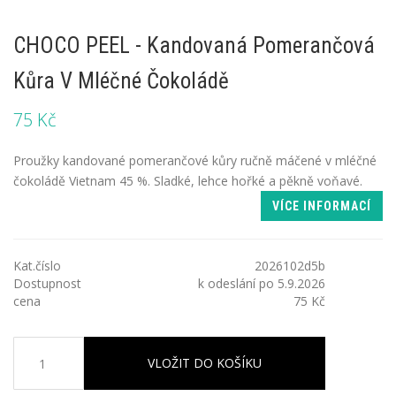
CHOCO PEEL - Kandovaná Pomerančová
Kůra V Mléčné Čokoládě
75 Kč
Proužky kandované pomerančové kůry ručně máčené v mléčné
čokoládě Vietnam 45 %. Sladké, lehce hořké a pěkně voňavé.
VÍCE INFORMACÍ
Kat.číslo
2026102d5b
Dostupnost
k odeslání po 5.9.2026
cena
75 Kč
VLOŽIT DO KOŠÍKU