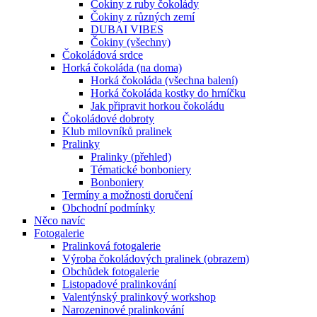
Čokiny z ruby čokolády
Čokiny z různých zemí
DUBAI VIBES
Čokiny (všechny)
Čokoládová srdce
Horká čokoláda (na doma)
Horká čokoláda (všechna balení)
Horká čokoláda kostky do hrníčku
Jak připravit horkou čokoládu
Čokoládové dobroty
Klub milovníků pralinek
Pralinky
Pralinky (přehled)
Tématické bonboniery
Bonboniery
Termíny a možnosti doručení
Obchodní podmínky
Něco navíc
Fotogalerie
Pralinková fotogalerie
Výroba čokoládových pralinek (obrazem)
Obchůdek fotogalerie
Listopadové pralinkování
Valentýnský pralinkový workshop
Narozeninové pralinkování