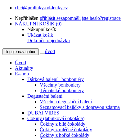
chci@pralinky-od-lenky.cz
Nepřihlášen
přihlásit se
zapomněli jste heslo?
registrace
NÁKUPNÍ KOŠÍK (0)
Nákupní košík
Ukázat košík
Dokončit objednávku
Toggle navigation
Úvod
Aktuality
E-shop
Dárková balení - bonboniéry
Všechny bonboniery
Tématické bonboniery
Degustační balení
Všechna degustační balení
Seznamovací balíčky s dopravou zdarma
DUBAI VIBES
Čokiny (tabulková čokoláda)
Čokiny z bílé čokolády
Čokiny z mléčné čokolády
Čokiny z hořké čokolády