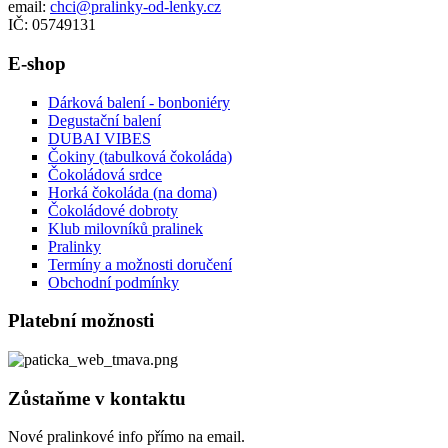
email:
chci@pralinky-od-lenky.cz
IČ: 05749131
E-shop
Dárková balení - bonboniéry
Degustační balení
DUBAI VIBES
Čokiny (tabulková čokoláda)
Čokoládová srdce
Horká čokoláda (na doma)
Čokoládové dobroty
Klub milovníků pralinek
Pralinky
Termíny a možnosti doručení
Obchodní podmínky
Platební možnosti
Zůstaňme v kontaktu
Nové pralinkové info přímo na email.